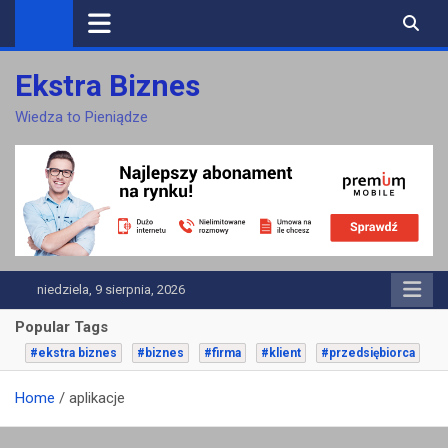
Skip
to
content
Ekstra Biznes
Wiedza to Pieniądze
niedziela, 9 sierpnia, 2026
Popular Tags
#ekstra biznes
#biznes
#firma
#klient
#przedsiębiorca
Home
aplikacje