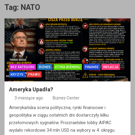
Tag:
NATO
BEZ KATEGORII
BIZNES
ETYKA BIZNESU
FINANSE
INFLACJA
KRYZYS
PRAWO
Ameryka Upadła?
3 miesiące ago
Biznes Center
Amerykańska scena polityczna, rynki finansowe i
geopolityka w ciągu ostatnich dni dostarczyły kilku
przełomowych sygnałów. Proizraelskie lobby AIPAC
wydało rekordowe 34 mln USD na wybory w 4. okręgu