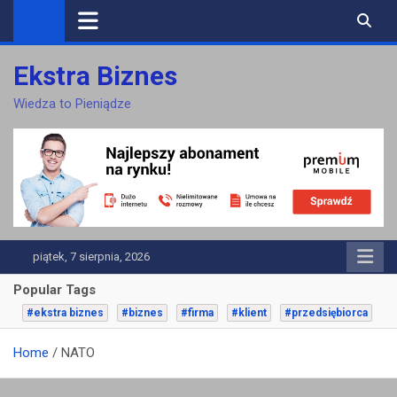
Skip
to
content
Ekstra Biznes
Wiedza to Pieniądze
piątek, 7 sierpnia, 2026
Popular Tags
#ekstra biznes
#biznes
#firma
#klient
#przedsiębiorca
Home
NATO