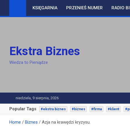
Skip
KSIĘGARNIA
PRZENIEŚ NUMER
RADIO B
to
content
Ekstra Biznes
Wiedza to Pieniądze
niedziela, 9 sierpnia, 2026
Popular Tags
#ekstra biznes
#biznes
#firma
#klient
#p
Home
Biznes
Azja na krawędzi kryzysu.