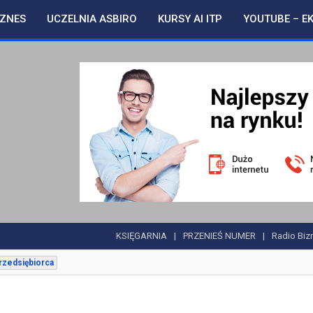
IZNES
UCZELNIA ASBIRO
KURSY AI ITP
YOUTUBE – E
KSIĘGARNIA
PRZENIEŚ NUMER
Radio Biz
rzedsiębiorca