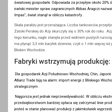
światowej gospodarki. Odpowiada za przepływ około 20% 
irański minister spraw zagranicznych Abbas Aragczi nazwa
Impas”, świat stanął w obliczu katastrofy
.
Skala paraliżu jest przerażająca. Liczba tankowców przepł
Zatoki Perskiej do Azji skurczyły się o 30% rok do roku
. Az
tego kierunku, nagle stanęła przed widmem pustych ruroc
ma płynąć 3,3 mln baryłek dziennie, czyli o 1 mln więcej niż
Bliskim Wschodzie
.
Fabryki wstrzymują produkcję: 
Dla gospodarek Azji Południowo-Wschodniej, Chin, Japonii 
Allianz Trade biją na alarm: import energii z Bliskiego Wsc
strategicznym
.
Najgorsza jest jednak nieprzewidywalność. W obliczu eks
przedsiębiorstwom bardziej opłaca się zatrzymać linie produ
jesteś w stanie planować produkcji z jakimkolwiek wyprzed