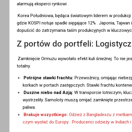
alarmują eksperci rynkowi
.
Korea Południowa, będąca światowym liderem w produkcji p
gdzie KOSPI notuje spadki sięgające 12%
. Japonia, Tajwan
dopuścić do zatrzymania taśm produkcyjnych w kluczowyc
Z portów do portfeli: Logisty
Zamknięcie Ormuzu wywołało efekt kuli śnieżnej. To nie jes
totalny.
Potrójne stawki frachtu:
Przewoźnicy, omijając niebez
korkach w portach zastępczych. Stawki frachtu konten
Duszne niebo nad Azją:
W transporcie lotniczym, kluc
wystrzeliły. Samoloty muszą omijać zamknięte przestrzen
paliwa.
Brakuje wszystkiego:
Odzież z Bangladeszu z metkami 
czym wysłać do Europy
. Producenci odzieży w Indiach 