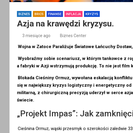
BIZNES
BRICS
FINANSE
INFLACJA
KRYZYS
Azja na krawędzi kryzysu.
3 miesiące ago
Biznes Center
Wojna w Zatoce Paraliżuje Światowe Łańcuchy Dostaw
Wyobraźmy sobie scenariusz, w którym tankowce z rop
a fabryki w Azji wstrzymują produkcję. To nie jest film
Blokada Cieśniny Ormuz, wywołana eskalacją konflikt
się w największy kryzys logistyczny i energetyczny od 
militarną, z chirurgiczną precyzją uderzył w serce az
świecie.
„Projekt Impas”: Jak zamknięci
Cieśnina Ormuz, wąski przesmyk o szerokości zaledwie 33 