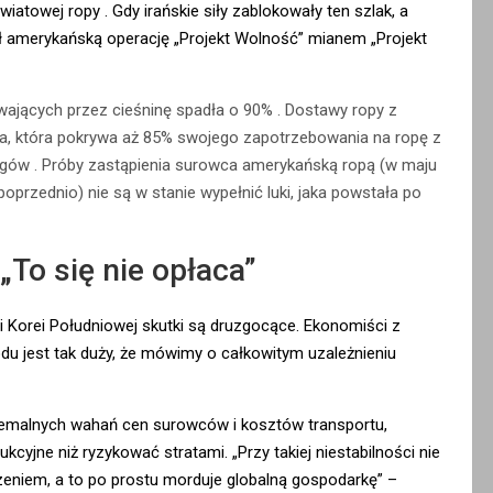
światowej ropy
. Gdy irańskie siły zablokowały ten szlak, a
ł amerykańską operację „Projekt Wolność” mianem „Projekt
ywających przez cieśninę spadła o 90%
. Dostawy ropy z
ja, która pokrywa aż 85% swojego zapotrzebowania na ropę z
iągów
. Próby zastąpienia surowca amerykańską ropą (w maju
 poprzednio) nie są w stanie wypełnić luki, jaka powstała po
„To się nie opłaca”
i Korei Południowej skutki są druzgocące. Ekonomiści z
hodu jest tak duży, że mówimy o całkowitym uzależnieniu
tremalnych wahań cen surowców i kosztów transportu,
kcyjne niż ryzykować stratami. „Przy takiej niestabilności nie
zeniem, a to po prostu morduje globalną gospodarkę” –