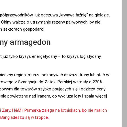
ółprzewodników, już odczuwa „krwawą łaźnię” na giełdzie,
 i Chiny walczą o utrzymanie rezerw paliwowych, by nie
h sektorach gospodarki.
czny armagedon
t już tylko kryzys energetyczny – to kryzys logistyczny
pieczny region, muszą pokonywać dłuższe trasy lub stać w
erowego z Szanghaju do Zatoki Perskiej wzrosły o 220%
.
zowym dla towarów szybko psujących się i odzieży, ceny
ie powietrzne nad Iranem, co wydłuża loty i spala więcej
Zary, H&M i Primarka zalega na lotniskach, bo nie ma ich
i Bangladeszu są w kropce.