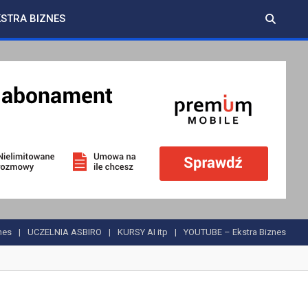
KSTRA BIZNES
nes
UCZELNIA ASBIRO
KURSY AI itp
YOUTUBE – Ekstra Biznes