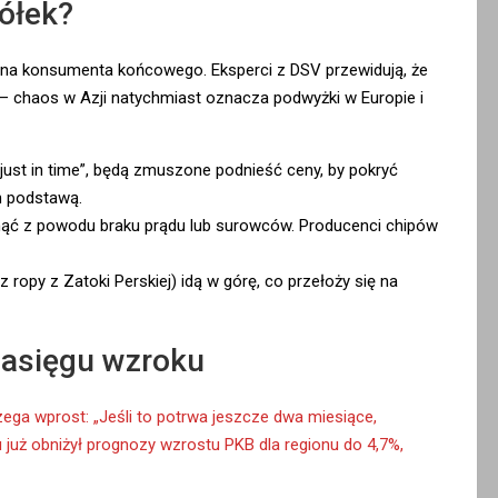
półek?
 na konsumenta końcowego. Eksperci z DSV przewidują, że
 – chaos w Azji natychmiast oznacza podwyżki w Europie i
 „just in time”, będą zmuszone podnieść ceny, by pokryć
ch podstawą.
nąć z powodu braku prądu lub surowców. Producenci chipów
py z Zatoki Perskiej) idą w górę, co przełoży się na
zasięgu wzroku
ega wprost: „Jeśli to potrwa jeszcze dwa miesiące,
u już obniżył prognozy wzrostu PKB dla regionu do 4,7%,